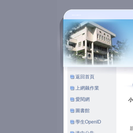
高雄市立小港國民中學
:::
:::
返回首頁
上網飆作業
愛閱網
小
圖書館
學生OpenID