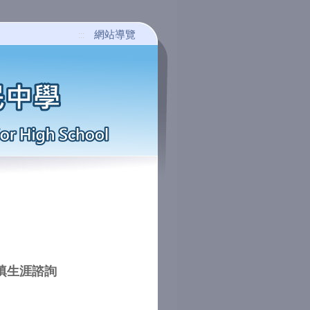
網站導覽
:::
填生涯諮詢