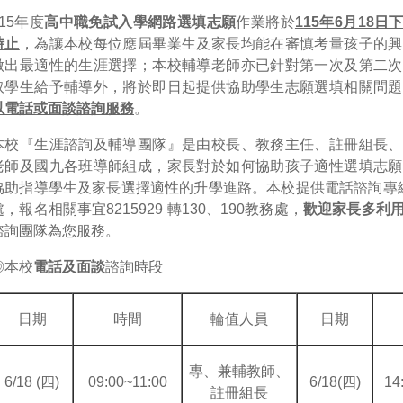
115年度
高中職免試入學網路選填志願
作業將於
115年6月18日
時止
，為讓本校每位應屆畢業生及家長均能在審慎考量孩子的興
做出最適性的生涯選擇；本校輔導老師亦已針對第一次及第二次
取學生給予輔導外，將於即日起提供協助學生志願選填相關問題
以電話或面談諮詢服務
。
本校『生涯諮詢及輔導團隊』是由校長、教務主任、註冊組長、
老師及國九各班導師組成，家長對於如何協助孩子適性選填志願
協助指導學生及家長選擇適性的升學進路。本校提供電話諮詢專線821
處，報名相關事宜8215929 轉130、190教務處，
歡迎家長多利
諮詢團隊為您服務。
◎本校
電話及面談
諮詢時段
日期
時間
輪值人員
日期
專、兼輔教師、
6/18 (四)
09:00~11:00
6/18(四)
14
註冊組長