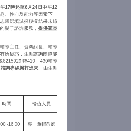
下午17時起至
6
月24日中午12
趣、性向及能力等因素下，
志願選填試探模擬結果未錄
的親子諮詢服務，
提供家長
輔導主任、資料組長、輔導
有所疑惑，生涯諮詢團隊能
5929 轉410、430輔導
用諮詢專線撥打進來
，由生涯
時間
輪值人員
:00~16:00
專、兼輔教師