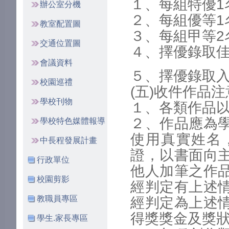
１、每組特優1
辦公室分機
２、每組優等1
教室配置圖
３、每組甲等2
交通位置圖
４、擇優錄取佳
會議資料
５、擇優錄取入
校園巡禮
(五)收件作品
學校刊物
１、各類作品
２、作品應為
學校特色媒體報導
使用真實姓名
中長程發展計畫
證，以書面向
行政單位
他人加筆之作
校園剪影
經判定有上述
教職員專區
經判定為上述
得獎獎金及獎
學生.家長專區