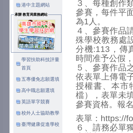
３、每種創作
港中主題網站
參賽，每件平
承辦 教育局業務網站
為1人。
４、參賽作品
殊學校教務處設備
分機:113，傳
時間准予公假
學習扶助科技評量
５、參賽作品
首頁
依表單上傳電
五專優免志願選填
授權書、本市
高中職志願選填
檔），表單未
英語單字競賽
參賽資格。報
校外人士協助教學
表單：https://f
臺灣健康促進學校
６、請務必單