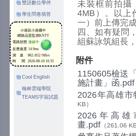
未裝框前拍攝，
雙語數位學伴
4MB）。以上
學生問卷填答
一）前上傳完
四、如有疑問
組蘇詠筑組長，電話
附件
1150605檢
Cool English
施計畫」函.pdf
翰林雲端學院
2026年高雄
TEAMS宇宙試題
KB）
2026年
畫.pdf
（261.06 K