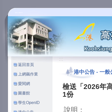
高雄市立小港國民中學
:::
:::
返回首頁
港中公告
-
一般
上網飆作業
愛閱網
檢送「2026
1份
圖書館
學生OpenID
說明：