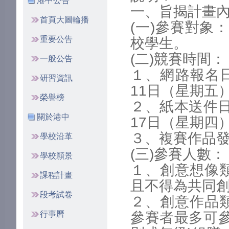
港中公告
一、旨揭計畫
首頁大圖輪播
(一)參賽對象
重要公告
校學生。
(二)競賽時間：
一般公告
１、網路報名日
研習資訊
11日（星期五
榮譽榜
２、紙本送件日
關於港中
17日（星期四
３、複賽作品發
學校沿革
(三)參賽人數：
學校願景
１、創意想像
課程計畫
且不得為共同
段考試卷
２、創意作品
行事曆
參賽者最多可參