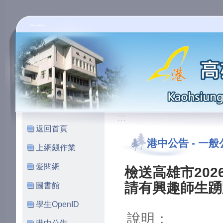
高雄市立小港國民中學
:::
:::
返回首頁
港中公告
-
一般
上網飆作業
愛閱網
檢送高雄市202
請有興趣師生踴
圖書館
學生OpenID
說明：