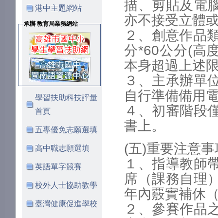
描、剪貼及電
港中主題網站
亦不接受立體
承辦 教育局業務網站
２、創意作品類
分*60公分(
本身超過上述限
３、主承辦單
自行準備備用
學習扶助科技評量
４、初審階段
首頁
書上。
五專優免志願選填
(五)重要注意
高中職志願選填
１、指導教師
英語單字競賽
席（課務自理
校外人士協助教學
年內覈實補休
臺灣健康促進學校
２、參賽作品