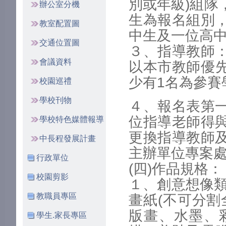
別或年級)組隊
辦公室分機
生為報名組別
教室配置圖
中生及一位高
交通位置圖
３、指導教師
會議資料
以本市教師優先
少有1名為參賽
校園巡禮
學校刊物
４、報名表第
位指導老師得
學校特色媒體報導
更換指導教師
中長程發展計畫
主辦單位專案
行政單位
(四)作品規格：
校園剪影
１、創意想像類
教職員專區
畫紙(不可分割
版畫、水墨、
學生.家長專區