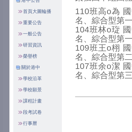
港中公告
110班高o為
首頁大圖輪播
名、綜合型第
重要公告
104班林o琁
一般公告
名、綜合型第
研習資訊
109班王o栩
名、綜合型第
榮譽榜
107班余o潔
關於港中
名、綜合型第
學校沿革
學校願景
課程計畫
段考試卷
行事曆