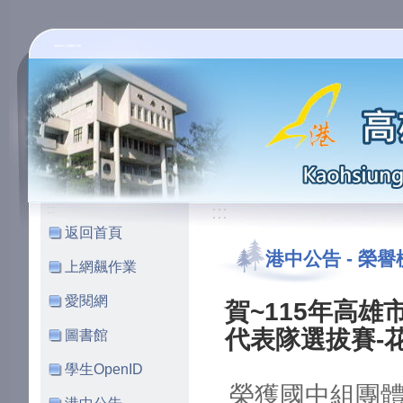
高雄市立小港國民中學
:::
:::
返回首頁
港中公告
-
榮譽
上網飆作業
愛閱網
賀~115年高
代表隊選拔賽-
圖書館
學生OpenID
榮獲國中組團