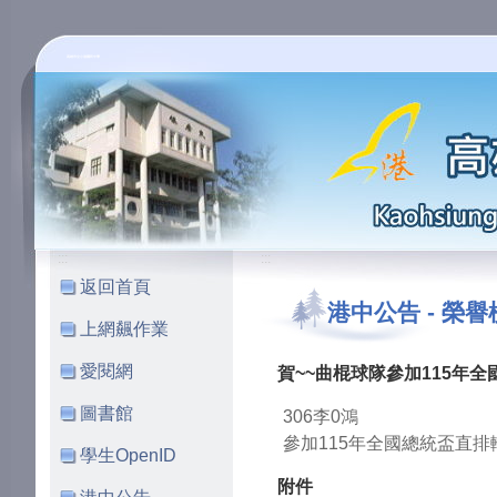
高雄市立小港國民中學
:::
:::
返回首頁
港中公告
-
榮譽
上網飆作業
愛閱網
賀~~曲棍球隊參加115年
圖書館
306李0鴻
參加115年全國總統盃直排
學生OpenID
附件