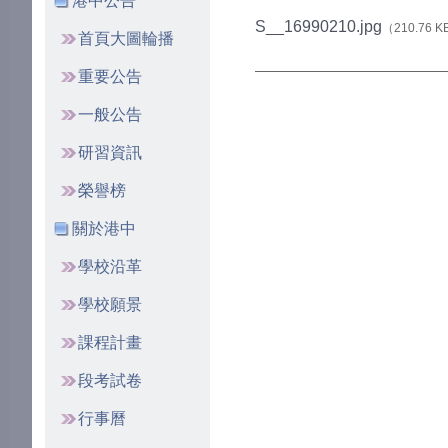
港中公告
S__16990210.jpg
（210.76 
首頁大圖輪播
重要公告
一般公告
研習資訊
榮譽榜
關於港中
學校沿革
學校願景
課程計畫
段考試卷
行事曆