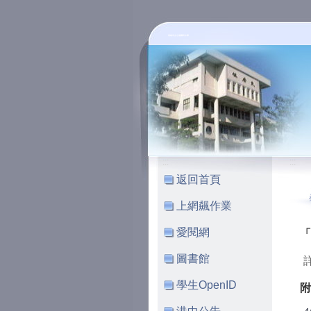
高雄市立小港國民中學
:::
:::
返回首頁
上網飆作業
愛閱網
「
圖書館
學生OpenID
附