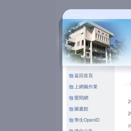
高雄市立小港國民中學
:::
:::
返回首頁
上網飆作業
愛閱網
圖書館
學生OpenID
2