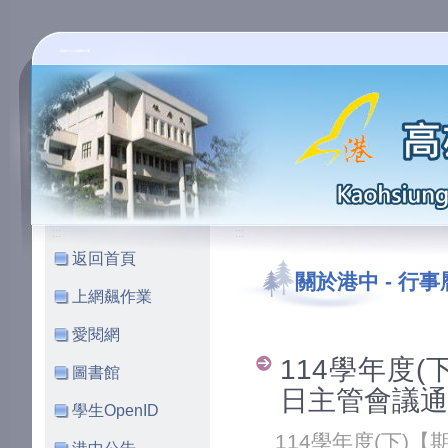
高雄市立小港國民中學
:::
:::
返回首頁
關於港中
-
行事
上網飆作業
愛閱網
114學年度(
圖書館
日主管會議通過
學生OpenID
114學年度(下)