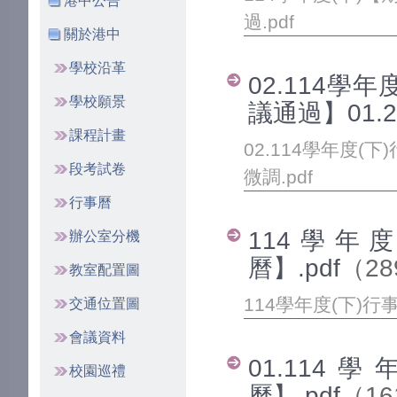
港中公告
過.pdf
關於港中
學校沿革
02.114學
學校願景
議通過】01.2
課程計畫
02.114學年度(下
段考試卷
微調.pdf
行事曆
114學年
辦公室分機
曆】.pdf
（28
教室配置圖
114學年度(下)行
交通位置圖
會議資料
01.11
校園巡禮
曆】.pdf
（16