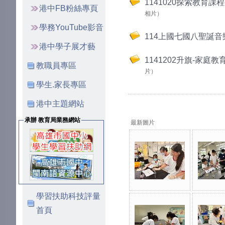
1141020探索教育課
港中FB粉絲專頁
相片）
學務YouTube影音
114上國七國八聖誕音
港中學子展才藝
1141202升旗-家庭
教職員專區
片）
學生.家長專區
港中主題網站
承辦 教育局業務網站
最新圖片
學習扶助科技評量
首頁