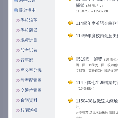
港中公告
播營
（36 張相片）
關於港中
115/07/06～115/07/08
學校沿革
114學年度英語金曲歌
學校願景
114學年度校內創意美
課程計畫
段考試卷
0519國一頒獎
（10 張相
行事曆
國一國二勤學獎、國一校內創
辦公室分機
文競賽、高雄市新住民語文競
教室配置圖
114下國七生涯檔案
（16 張相片）
交通位置圖
會議資料
1150408技職達人經
片）
校園巡禮
分享職業:漂流木藝術家 講師: