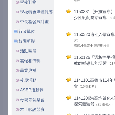
老師
學校刊物
1150331【升旗宣導
學校特色媒體報導
少性剝削防治宣導
（8 
中長程發展計畫
行政單位
1150320適性入學宣
片）
校園剪影
講師:小港高中 薛鈺勤校長
活動照簿
1150126「透析性平
雲端相簿輯
教師輔導知能研習
（18
畢業典禮
校慶活動
1141101高雄市11
會
（10 張相片）
ASEP活動輯
1141206港高均質化
母親節音樂會
探索體驗營
（21 張相片）
本土歌謠競賽