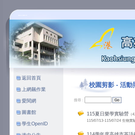
高雄市立小港國民中學
:::
:::
返回首頁
校園剪影
-
活動
上網飆作業
搜尋：
愛閱網
圖書館
115夏日樂學實驗營
（4
115/07/13-115/07/24
學生OpenID
114學年度高雄市英語