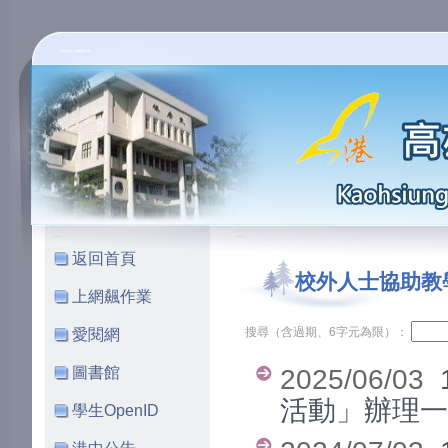
高雄市立小港國民中學
:::
:::
返回首頁
校外人士協助教
上網飆作業
搜尋（含過期、6字元為限）：
愛閱網
圖書館
2025/06/03
活動」辦理
學生OpenID