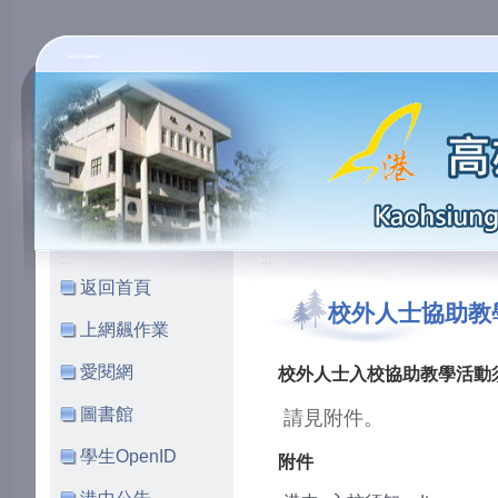
高雄市立小港國民中學
:::
:::
返回首頁
校外人士協助教
上網飆作業
愛閱網
校外人士入校協助教學活動
圖書館
請見附件。
學生OpenID
附件