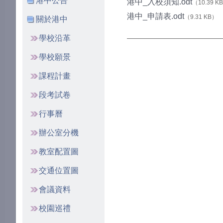
港中公告
港中_入校須知.odt
（10.39 K
港中_申請表.odt
（9.31 KB）
關於港中
學校沿革
學校願景
課程計畫
段考試卷
行事曆
辦公室分機
教室配置圖
交通位置圖
會議資料
校園巡禮